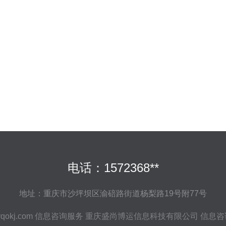
电话：1572368**
地址：重庆市沙坪坝区渝碚路街道杨梨路19号附77号
qokj.com
信息咨询服务
重庆盛尚博运信息科技有限公司
信息咨