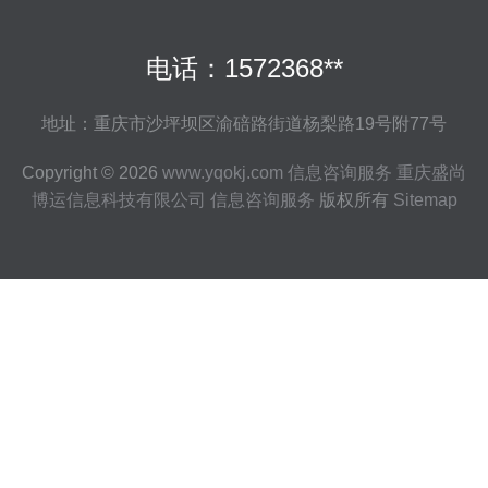
电话：1572368**
地址：重庆市沙坪坝区渝碚路街道杨梨路19号附77号
Copyright © 2026
www.yqokj.com
信息咨询服务
重庆盛尚
博运信息科技有限公司
信息咨询服务
版权所有
Sitemap