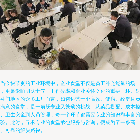
在当今快节奏的工业环境中，企业食堂不仅是员工补充能量的场
所，更是影响团队士气、工作效率和企业关怀文化的重要一环。
于斗门地区的众多工厂而言，如何运营一个高效、健康、经济且
工满意的食堂，是一项既专业又繁琐的挑战。从菜品搭配、成本
制、卫生安全到人员管理，每一个环节都需要专业的知识和丰富
经验。此时，寻求专业的食堂承包服务与咨询，便成为了一条高
效、可靠的解决路径。