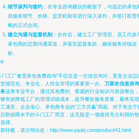
细节谈判与签约
：在专业咨询建议的框架下，与选定的承包
就服务细节、价格、监管机制等进行深入谈判，并签订权责
晰的正式合同。
建立沟通与监督机制
：合作后，建立工厂管理层、员工代表
承包商的定期沟通渠道，并落实监督条款，确保服务持续达
标。
##
“斗门工厂食堂承包免费咨询”不仅仅是一次信息询问，更是企业迈
食堂规范化、专业化、人性化管理的重要第一步。
万家欢信息咨
服务
这类专业平台，通过其免费的、客观的行业知识与资源整合
能够有效降低工厂的管理试错成本，提升餐饮服务质量，最终实
员工满意、企业省心、承包商专业的“三方共赢”局面。对于有志于
升后勤保障水平的斗门工厂而言，这无疑是一项值得充分利用的
慧选择。
若转载，请注明出处：http://www.yqokj.com/product/41.html