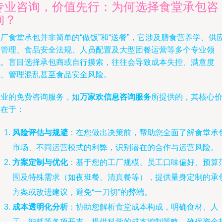
专业咨询，价值先行：为何选择食堂承包咨
询？
厂食堂承包并非简单的“做饭”和“送餐”，它涉及膳食营养学、供
链管理、食品安全法规、人员配置及大型团餐运营等多个专业领
域。盲目选择承包商或自行摸索，往往会导致成本失控、满意度
低、管理混乱甚至食品安全风险。
专业的免费咨询服务，如
万家欢信息咨询服务
所提供的，其核心
值在于：
风险评估与规避
：在您做出决策前，帮助您全面了解食堂承
市场、不同运营模式的利弊，识别潜在的合作与运营风险。
方案定制与优化
：基于您的工厂规模、员工口味偏好、预算
围及特殊需求（如夜班餐、清真餐等），提供量身定制的承
方案或改进建议，避免“一刀切”的弊端。
成本透明化分析
：协助您解析食堂成本构成，明确食材、人
工、能耗等各项开支，提供科学的成本控制策略，确保资金