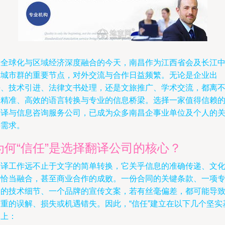
在全球化与区域经济深度融合的今天，南昌作为江西省会及长江
游城市群的重要节点，对外交流与合作日益频繁。无论是企业出
海、技术引进、法律文书处理，还是文旅推广、学术交流，都离
开精准、高效的语言转换与专业的信息桥梁。选择一家值得信赖
翻译与信息咨询服务公司，已成为众多南昌企事业单位及个人的
键需求。
为何“信任”是选择翻译公司的核心？
翻译工作远不止于文字的简单转换，它关乎信息的准确传递、文
的恰当融合，甚至商业合作的成败。一份合同的关键条款、一项
利的技术细节、一个品牌的宣传文案，若有丝毫偏差，都可能导
严重的误解、损失或机遇错失。因此，“信任”建立在以下几个坚实
础上：